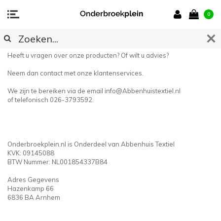
0
CONTACT
Heeft u vragen over onze producten? Of wilt u advies?
Neem dan contact met onze klantenservices.
We zijn te bereiken via de email
info@Abbenhuistextiel.nl
of telefonisch 026-3793592.
Onderbroekplein.nl is Onderdeel van Abbenhuis Textiel
KVK: 09145088
BTW Nummer: NL001854337B84
Adres Gegevens
Hazenkamp 66
6836 BA Arnhem