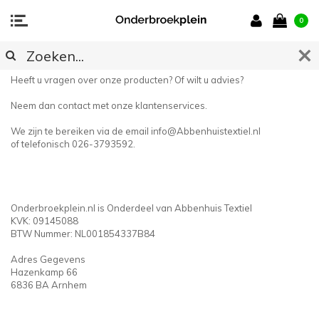
0
CONTACT
Heeft u vragen over onze producten? Of wilt u advies?
Neem dan contact met onze klantenservices.
We zijn te bereiken via de email
info@Abbenhuistextiel.nl
of telefonisch 026-3793592.
Onderbroekplein.nl is Onderdeel van Abbenhuis Textiel
KVK: 09145088
BTW Nummer: NL001854337B84
Adres Gegevens
Hazenkamp 66
6836 BA Arnhem