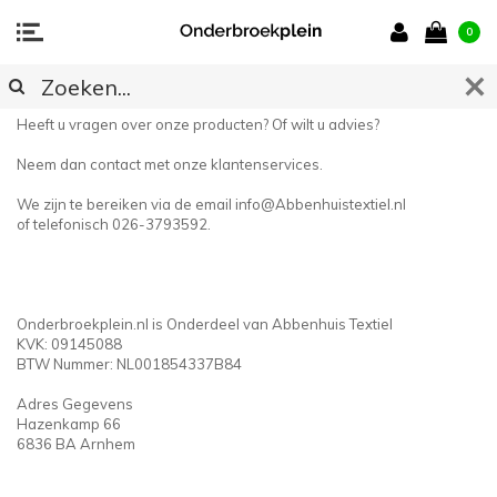
0
CONTACT
Heeft u vragen over onze producten? Of wilt u advies?
Neem dan contact met onze klantenservices.
We zijn te bereiken via de email
info@Abbenhuistextiel.nl
of telefonisch 026-3793592.
Onderbroekplein.nl is Onderdeel van Abbenhuis Textiel
KVK: 09145088
BTW Nummer: NL001854337B84
Adres Gegevens
Hazenkamp 66
6836 BA Arnhem