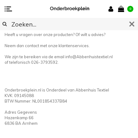
0
CONTACT
Heeft u vragen over onze producten? Of wilt u advies?
Neem dan contact met onze klantenservices.
We zijn te bereiken via de email
info@Abbenhuistextiel.nl
of telefonisch 026-3793592.
Onderbroekplein.nl is Onderdeel van Abbenhuis Textiel
KVK: 09145088
BTW Nummer: NL001854337B84
Adres Gegevens
Hazenkamp 66
6836 BA Arnhem