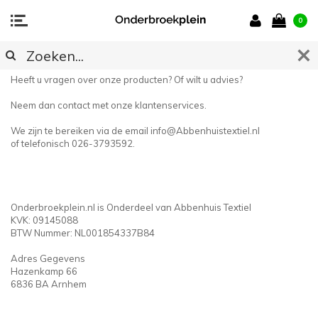
0
CONTACT
Heeft u vragen over onze producten? Of wilt u advies?
Neem dan contact met onze klantenservices.
We zijn te bereiken via de email
info@Abbenhuistextiel.nl
of telefonisch 026-3793592.
Onderbroekplein.nl is Onderdeel van Abbenhuis Textiel
KVK: 09145088
BTW Nummer: NL001854337B84
Adres Gegevens
Hazenkamp 66
6836 BA Arnhem