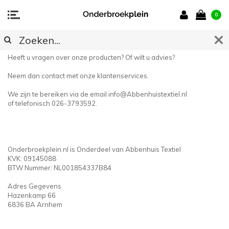
0
CONTACT
Heeft u vragen over onze producten? Of wilt u advies?
Neem dan contact met onze klantenservices.
We zijn te bereiken via de email
info@Abbenhuistextiel.nl
of telefonisch 026-3793592.
Onderbroekplein.nl is Onderdeel van Abbenhuis Textiel
KVK: 09145088
BTW Nummer: NL001854337B84
Adres Gegevens
Hazenkamp 66
6836 BA Arnhem