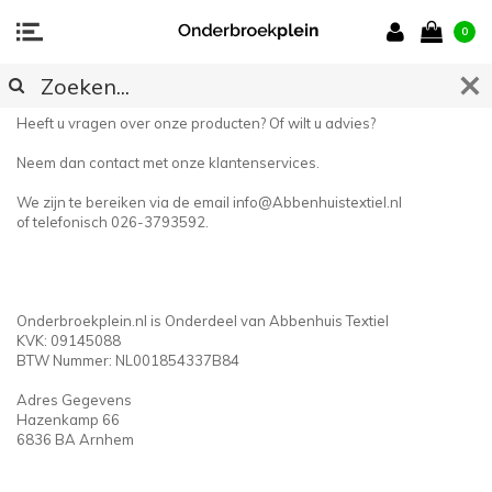
0
CONTACT
Heeft u vragen over onze producten? Of wilt u advies?
Neem dan contact met onze klantenservices.
We zijn te bereiken via de email
info@Abbenhuistextiel.nl
of telefonisch 026-3793592.
Onderbroekplein.nl is Onderdeel van Abbenhuis Textiel
KVK: 09145088
BTW Nummer: NL001854337B84
Adres Gegevens
Hazenkamp 66
6836 BA Arnhem