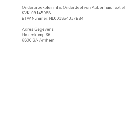
Onderbroekplein.nl is Onderdeel van Abbenhuis Textiel
KVK: 09145088
BTW Nummer: NL001854337B84
Adres Gegevens
Hazenkamp 66
6836 BA Arnhem