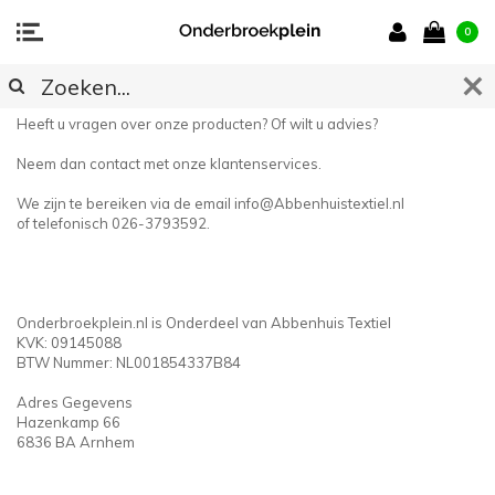
0
CONTACT
Heeft u vragen over onze producten? Of wilt u advies?
Neem dan contact met onze klantenservices.
We zijn te bereiken via de email
info@Abbenhuistextiel.nl
of telefonisch 026-3793592.
Onderbroekplein.nl is Onderdeel van Abbenhuis Textiel
KVK: 09145088
BTW Nummer: NL001854337B84
Adres Gegevens
Hazenkamp 66
6836 BA Arnhem