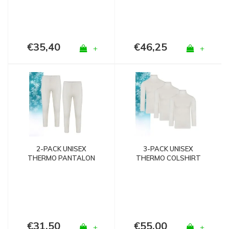
€35,40
€46,25
+
+
2-PACK UNISEX
3-PACK UNISEX
THERMO PANTALON
THERMO COLSHIRT
WOLWIT
MET L.M. WOLWIT
€31,50
€55,00
+
+