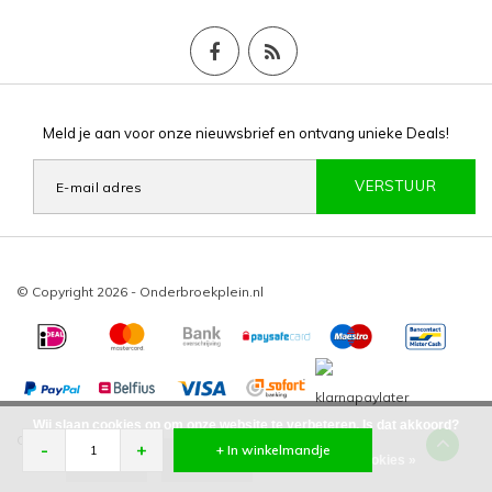
Meld je aan voor onze nieuwsbrief en ontvang unieke Deals!
VERSTUUR
© Copyright 2026 - Onderbroekplein.nl
Wij slaan cookies op om onze website te verbeteren. Is dat akkoord?
Onderbroekplein
/
-
beoordelingen op
-
+
+ In winkelmandje
Ja
Nee
Meer over cookies »