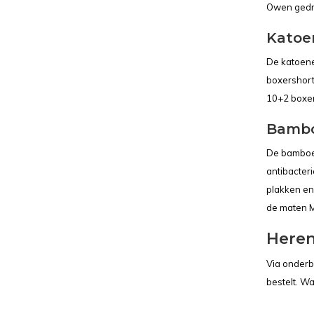
Owen gedra
Katoe
De katoene
boxershort
10+2 boxer
Bambo
De bamboe 
antibacter
plakken en
de maten M
Heren
Via onderb
bestelt. Wa