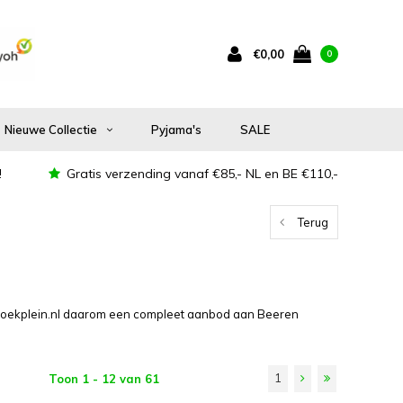
€0,00
0
Nieuwe Collectie
Pyjama's
SALE
!
Gratis verzending vanaf €85,- NL en BE €110,-
Terug
broekplein.nl daarom een compleet aanbod aan Beeren
1
Toon 1 - 12 van 61