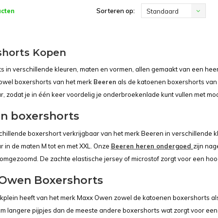
ucten
Sorteren op:
Standaard
shorts Kopen
s in verschillende kleuren, maten en vormen, allen gemaakt van een heer
owel boxershorts van het merk
Beeren
als de katoenen boxershorts van
ar, zodat je in één keer voordelig je onderbroekenlade kunt vullen met m
n boxershorts
rschillende boxershort verkrijgbaar van het merk Beeren in verschillende
ar in de maten M tot en met XXL. Onze
Beeren heren ondergoed
zijn nag
jn omgezoomd. De zachte elastische jersey of microstof zorgt voor een ho
Owen Boxershorts
plein heeft van het merk Maxx Owen zowel de katoenen boxershorts a
m langere pijpjes dan de meeste andere boxershorts wat zorgt voor ee