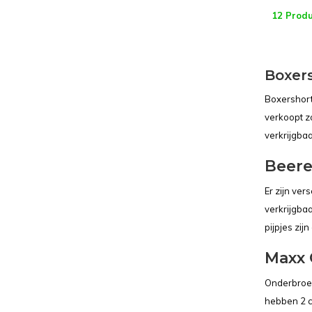
12 Prod
Boxer
Boxershort
verkoopt z
verkrijgba
Beere
Er zijn ve
verkrijgba
pijpjes zi
Maxx 
Onderbroek
hebben 2 c