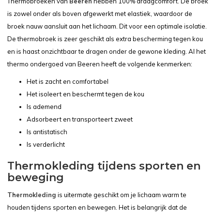
Thermobroeken van
Beeren
hebben 100% draagcomfort. De broek
is zowel onder als boven afgewerkt met elastiek, waardoor de
broek nauw aansluit aan het lichaam. Dit voor een optimale isolatie.
De thermobroek is zeer geschikt als extra bescherming tegen kou
en is haast onzichtbaar te dragen onder de gewone kleding. Al het
thermo ondergoed van Beeren heeft de volgende kenmerken:
Het is zacht en comfortabel
Het isoleert en beschermt tegen de kou
Is ademend
Adsorbeert en transporteert zweet
Is antistatisch
Is verderlicht
Thermokleding tijdens sporten en
beweging
Thermokleding
is uitermate geschikt om je lichaam warm te
houden tijdens sporten en bewegen. Het is belangrijk dat de