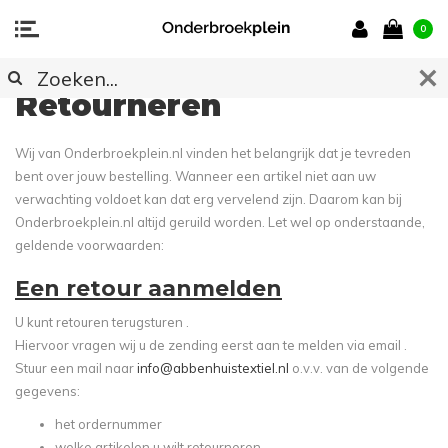
0
Retourneren
Wij van Onderbroekplein.nl vinden het belangrijk dat je tevreden
bent over jouw bestelling. Wanneer een artikel niet aan uw
verwachting voldoet kan dat erg vervelend zijn. Daarom kan bij
Onderbroekplein.nl altijd geruild worden. Let wel op onderstaande,
geldende voorwaarden:
Een retour aanmelden
U kunt retouren terugsturen .
Hiervoor vragen wij u de zending eerst aan te melden via email .
Stuur een mail naar
info@abbenhuistextiel.nl
o.v.v. van de volgende
gegevens:
het ordernummer
welke artikelen u wilt retourneren