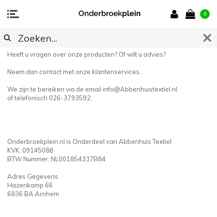
0
CONTACT
Heeft u vragen over onze producten? Of wilt u advies?
Neem dan contact met onze klantenservices.
We zijn te bereiken via de email
info@Abbenhuistextiel.nl
of telefonisch 026-3793592.
Onderbroekplein.nl is Onderdeel van Abbenhuis Textiel
KVK: 09145088
BTW Nummer: NL001854337B84
Adres Gegevens
Hazenkamp 66
6836 BA Arnhem