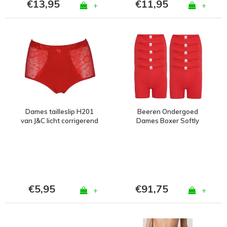
€13,95
€11,95
+
+
Dames tailleslip H201
Beeren Ondergoed
van J&C licht corrigerend
Dames Boxer Softly
Rood
Rood Bundel van 5x 2-
pack
€5,95
€91,75
+
+