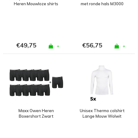
Heren Mouwloze shirts
met ronde hals M3000
Comfort Feeling Wit
Wit Bundel van 5
€49,75
€56,75
+
+
Maxx Owen Heren
Unisex Thermo colshirt
Boxershort Zwart
Lange Mouw Wolwit
Bundel 10+1
Bundel van 5