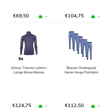
€69,50
€104,75
+
+
Unisex Thermo colshirt
Beeren Ondergoed
Lange Mouw Marine
Heren lange Pantalon
Bundel van 5
M2000 Bundel van 5
€124,75
€112,50
+
+