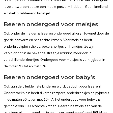
als singlets in de maten vanaf 104 tot en met 188. Al het ondergoed
is zo ontworpen dat ze een mooie pasvorm hebben. Geen knellend
elastiek of lubberend broekje!
Beeren ondergoed voor meisjes
Ook onder de
meiden is Beeren ondergoed
al jaren favoriet door de
goede pasvorm en het zachte katoen. Voor meisjes heeft
onderbroekplein slipjes, boxershortjes en hemdjes. Ze zijn
verkrijgbaar in de bekende streepjesvariant, maar ook in
verschillende kleurtjes. Ondergoed voor meisjes is verkrijgbaar in
de maten 92 tot en met 176.
Beeren ondergoed voor baby’s
Ook aan de allerkleinste kinderen wordt gedacht door Beeren!
Onderbroekplein heeft diverse rompers, onderbroekjes en pyjama’s
in de maten 50 tot en met 104. Al het ondergoed voor baby’s is
gemaakt van 100% zachte katoen. Beeren heeft als een van de
weinigen al onderbroekjes in het assortiment vanaf maat 50! Al het