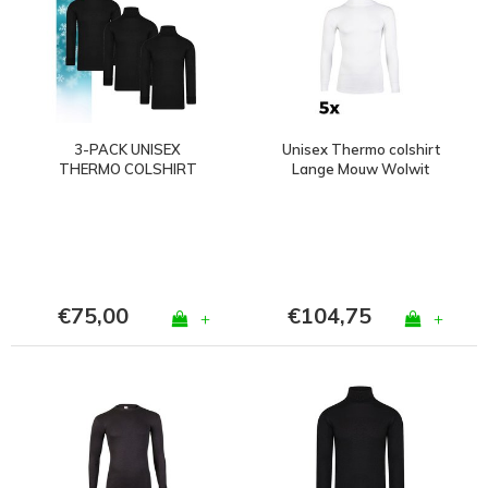
3-PACK UNISEX
Unisex Thermo colshirt
THERMO COLSHIRT
Lange Mouw Wolwit
MET L.M. ZWART
Bundel van 5
€75,00
€104,75
+
+