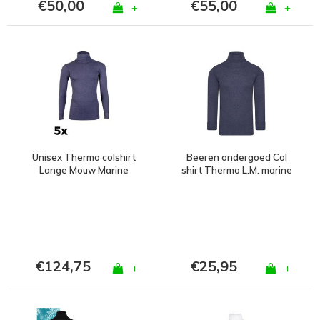
€50,00
€55,00
+
+
Unisex Thermo colshirt
Beeren ondergoed Col
Lange Mouw Marine
shirt Thermo L.M. marine
Bundel van 5
€124,75
€25,95
+
+