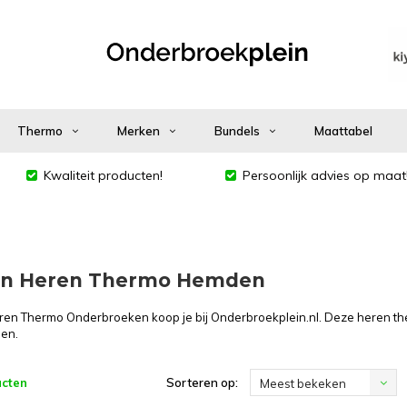
Thermo
Merken
Bundels
Maattabel
Kwaliteit producten!
Persoonlijk advies op maat
en Heren Thermo Hemden
en Thermo Onderbroeken koop je bij Onderbroekplein.nl. Deze heren the
en.
ucten
Sorteren op:
Meest bekeken