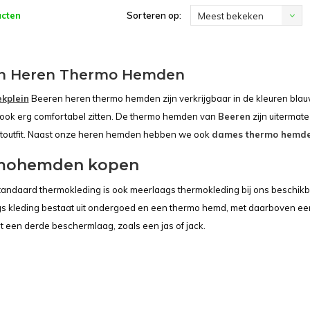
ucten
Sorteren op:
Meest bekeken
n Heren Thermo Hemden
kplein
Beeren heren thermo hemden zijn verkrijgbaar in de kleuren blauw
ook erg comfortabel zitten. De thermo hemden van
Beeren
zijn uitermat
toutfit. Naast onze heren hemden hebben we ook
dames thermo hemd
mohemden kopen
tandaard thermokleding is ook meerlaags thermokleding bij ons beschikba
gs kleding bestaat uit ondergoed en een thermo hemd, met daarboven ee
t een derde beschermlaag, zoals een jas of jack.