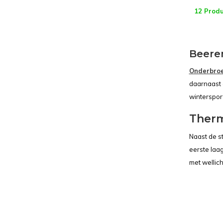
12 Prod
Beere
Onderbroe
daarnaast 
winterspor
Ther
Naast de s
eerste laa
met wellich