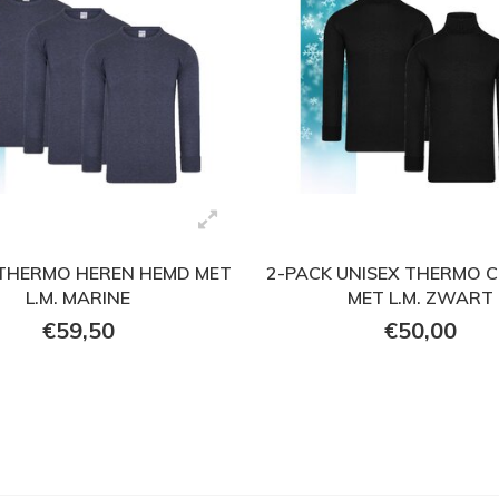
 THERMO HEREN HEMD MET
2-PACK UNISEX THERMO 
L.M. MARINE
MET L.M. ZWART
€59,50
€50,00