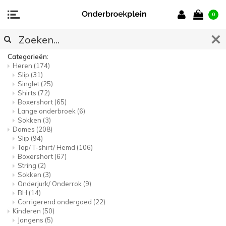
0
SITEMAP
Categorieën:
Heren
(174)
Slip
(31)
Singlet
(25)
Shirts
(72)
Boxershort
(65)
Lange onderbroek
(6)
Sokken
(3)
Dames
(208)
Slip
(94)
Top/ T-shirt/ Hemd
(106)
Boxershort
(67)
String
(2)
Sokken
(3)
Onderjurk/ Onderrok
(9)
BH
(14)
Corrigerend ondergoed
(22)
Kinderen
(50)
Jongens
(5)