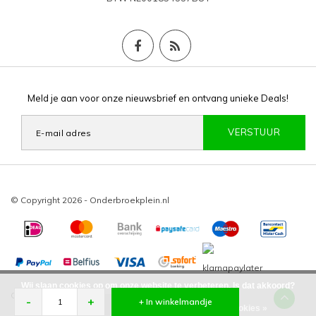
Meld je aan voor onze nieuwsbrief en ontvang unieke Deals!
VERSTUUR
© Copyright 2026 - Onderbroekplein.nl
Wij slaan cookies op om onze website te verbeteren. Is dat akkoord?
Onderbroekplein
/
-
beoordelingen op
-
+
+ In winkelmandje
Ja
Nee
Meer over cookies »