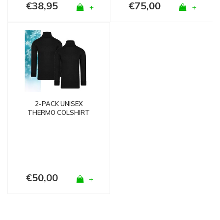
€38,95
€75,00
+
+
2-PACK UNISEX
THERMO COLSHIRT
MET L.M. ZWART
€50,00
+