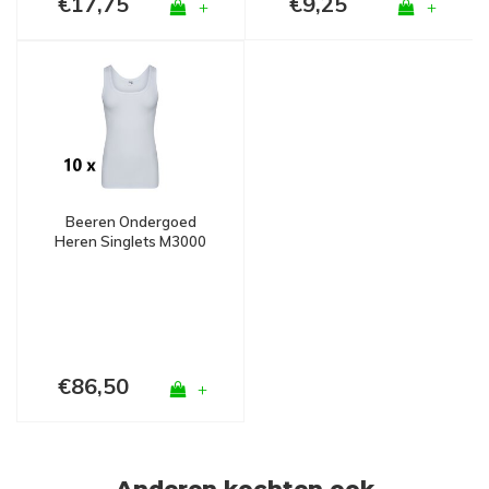
€17,75
€9,25
+
+
Beeren Ondergoed
Heren Singlets M3000
Wit Bundel van 10
€86,50
+