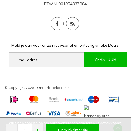
BTW
NL001854337B84
Meld je aan voor onze nieuwsbrief en ontvang unieke Deals!
VERSTUUR
© Copyright 2026 - Onderbroekplein.nl
Wij slaan cookies op om onze website te verbeteren. Is dat akkoord?
Onderbroekplein
/
-
beoordelingen op
-
+
+ In winkelmandje