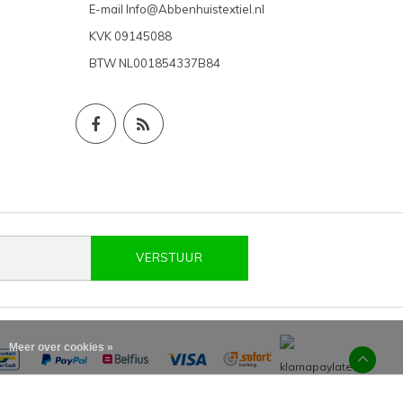
E-mail
Info@Abbenhuistextiel.nl
KVK
09145088
BTW
NL001854337B84
VERSTUUR
Meer over cookies »