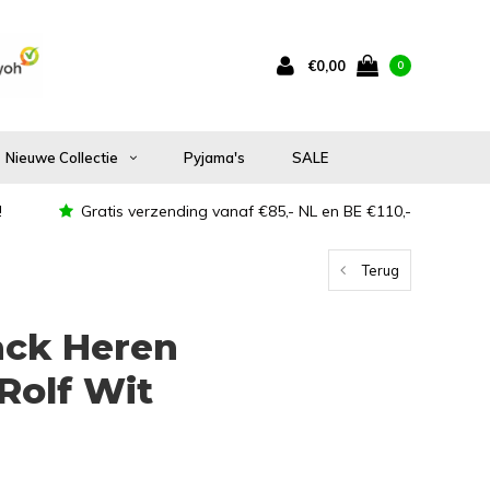
€0,00
0
Nieuwe Collectie
Pyjama's
SALE
!
Gratis verzending vanaf €85,- NL en BE €110,-
Terug
ack Heren
Rolf Wit