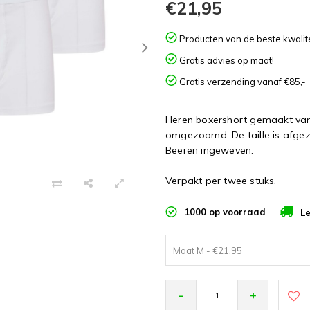
€21,95
Producten van de beste kwalite
Gratis advies op maat!
Gratis verzending vanaf €85,-
Heren boxershort gemaakt van e
omgezoomd. De taille is afgez
Beeren ingeweven.
Verpakt per twee stuks.
1000 op voorraad
Le
Maat M - €21,95
-
+