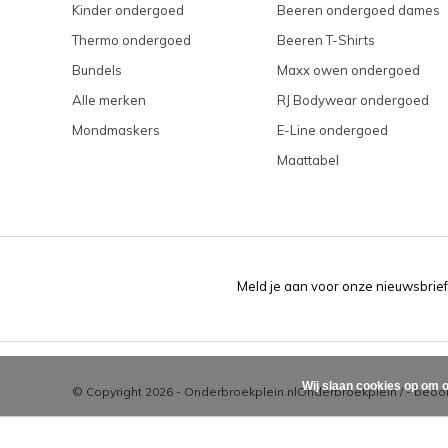
Kinder ondergoed
Beeren ondergoed dames
Thermo ondergoed
Beeren T-Shirts
Bundels
Maxx owen ondergoed
Alle merken
RJ Bodywear ondergoed
Mondmaskers
E-Line ondergoed
Maattabel
Meld je aan voor onze nieuwsbrief
Wij slaan cookies op om o
© Copyright 2026 - Onderbroekplein.nl
Onderbroekplein
/
-
beoor