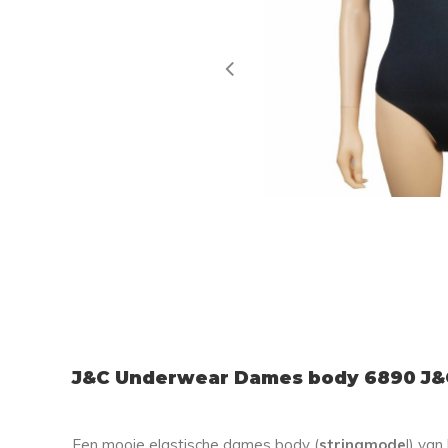
J&C Underwear Dames body 6890 J&
Een mooie elastische dames body (
stringmode
l) va