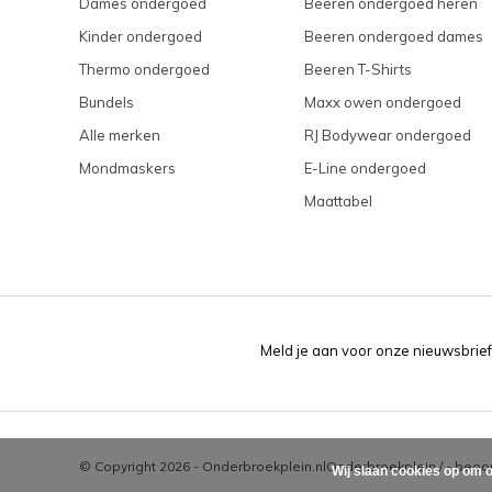
Dames ondergoed
Beeren ondergoed heren
Kinder ondergoed
Beeren ondergoed dames
Thermo ondergoed
Beeren T-Shirts
Bundels
Maxx owen ondergoed
Alle merken
RJ Bodywear ondergoed
Mondmaskers
E-Line ondergoed
Maattabel
Meld je aan voor onze nieuwsbrief
© Copyright 2026 - Onderbroekplein.nl
Onderbroekplein
/
-
beoor
Wij slaan cookies op om o