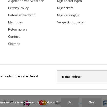
Algemene voorwaarden
Mijn bestellingen
Privacy Policy
Mijn tickets
Betaal en Verzend
Mijn verlanglijst
Methodes
Vergelijk producten
Retourneren
Contact
Sitemap
 en ontvang unieke Deals!
delingen op
nze website te verbeteren. Is dat akkoord?
Ja
Nee