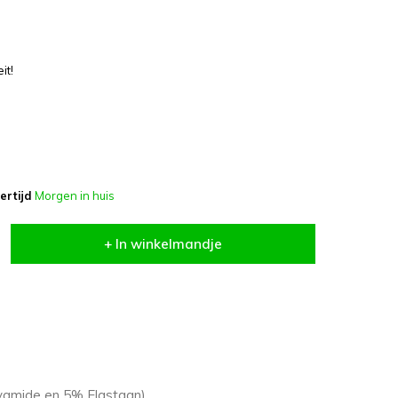
it!
ertijd
Morgen in huis
+ In winkelmandje
yamide en 5% Elastaan).