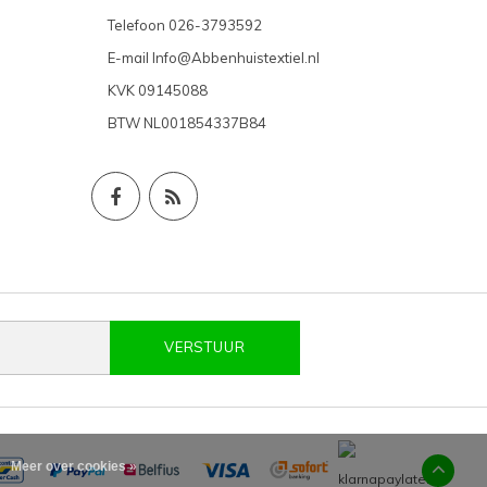
Telefoon
026-3793592
E-mail
Info@Abbenhuistextiel.nl
KVK
09145088
BTW
NL001854337B84
VERSTUUR
Meer over cookies »