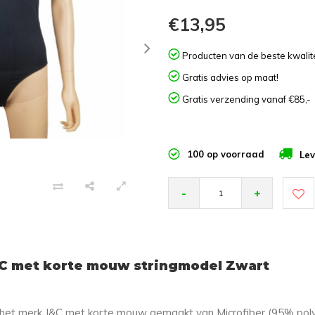
€13,95
Producten van de beste kwalite
Gratis advies op maat!
Gratis verzending vanaf €85,-
100 op voorraad
Lev
-
+
C met korte mouw stringmodel Zwart
n het merk J&C met korte mouw gemaakt van Microfiber (95% pol