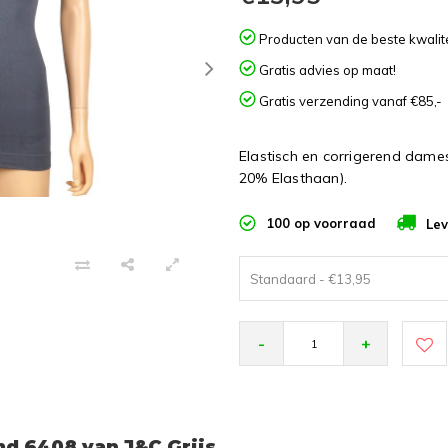
Producten van de beste kwalite
Gratis advies op maat!
Gratis verzending vanaf €85,-
Elastisch en corrigerend dam
20% Elasthaan).
100 op voorraad
Lev
Standaard - €13,95
-
+
d 6408 van J&C Grijs