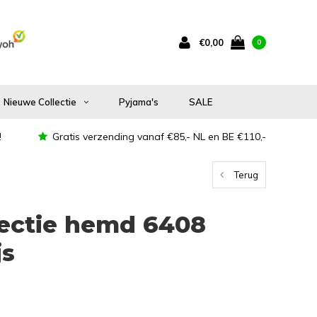
€0,00
0
Nieuwe Collectie
Pyjama's
SALE
!
Gratis verzending vanaf €85,- NL en BE €110,-
Terug
ectie hemd 6408
js