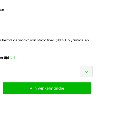
it!
es hemd gemaakt van Microfiber (80% Polyamide en
ertijd
1-3
+ In winkelmandje