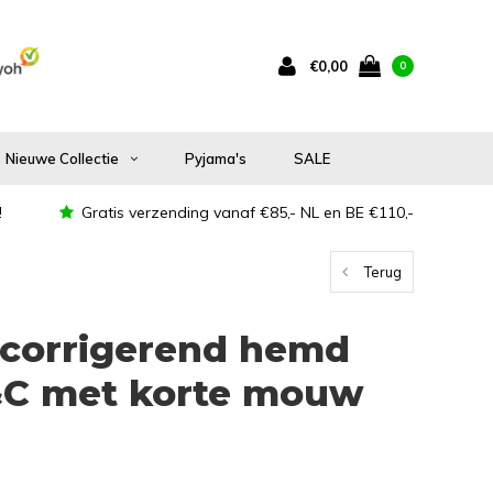
€0,00
0
Nieuwe Collectie
Pyjama's
SALE
!
Gratis verzending vanaf €85,- NL en BE €110,-
Terug
tcorrigerend hemd
&C met korte mouw