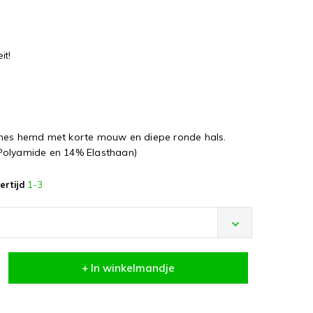
it!
ames hemd met korte mouw en diepe ronde hals.
Polyamide en 14% Elasthaan)
ertijd
1-3
+ In winkelmandje