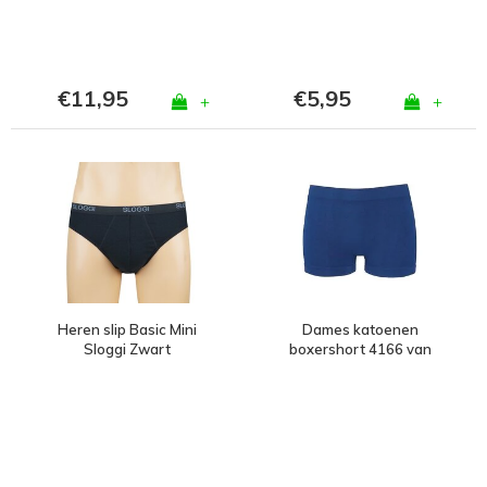
€11,95
€5,95
+
+
Heren slip Basic Mini
Dames katoenen
Sloggi Zwart
boxershort 4166 van
J&C Marine