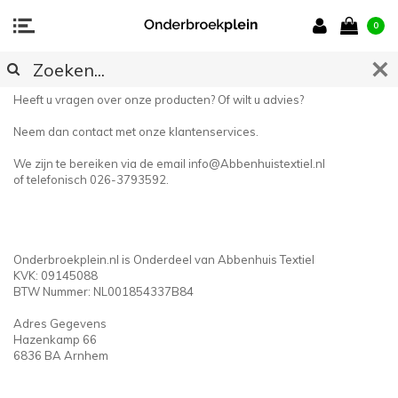
0
CONTACT
Heeft u vragen over onze producten? Of wilt u advies?
Neem dan contact met onze klantenservices.
We zijn te bereiken via de email
info@Abbenhuistextiel.nl
of telefonisch 026-3793592.
Onderbroekplein.nl is Onderdeel van Abbenhuis Textiel
KVK: 09145088
BTW Nummer: NL001854337B84
Adres Gegevens
Hazenkamp 66
6836 BA Arnhem