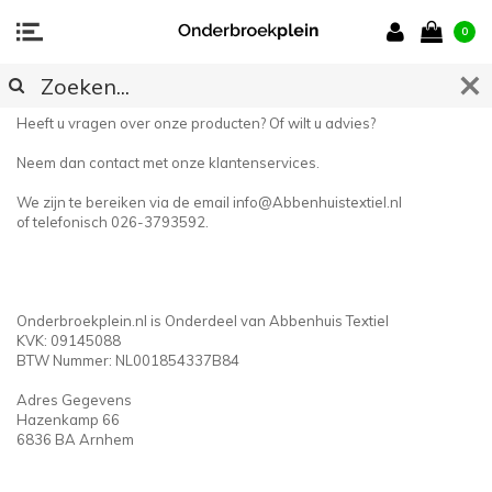
0
CONTACT
Heeft u vragen over onze producten? Of wilt u advies?
Neem dan contact met onze klantenservices.
We zijn te bereiken via de email
info@Abbenhuistextiel.nl
of telefonisch 026-3793592.
Onderbroekplein.nl is Onderdeel van Abbenhuis Textiel
KVK: 09145088
BTW Nummer: NL001854337B84
Adres Gegevens
Hazenkamp 66
6836 BA Arnhem