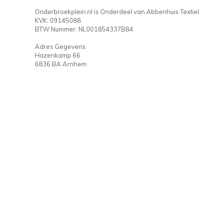
Onderbroekplein.nl is Onderdeel van Abbenhuis Textiel
KVK: 09145088
BTW Nummer: NL001854337B84
Adres Gegevens
Hazenkamp 66
6836 BA Arnhem