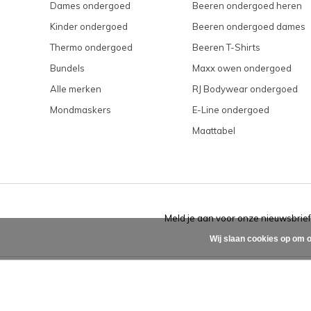
Dames ondergoed
Beeren ondergoed heren
Kinder ondergoed
Beeren ondergoed dames
Thermo ondergoed
Beeren T-Shirts
Bundels
Maxx owen ondergoed
Alle merken
RJ Bodywear ondergoed
Mondmaskers
E-Line ondergoed
Maattabel
Meld je aan voor onze nieuwsbrief
Wij slaan cookies op om o
© Copyright 2026 - Onderbroekplein.nl
Onderbroekplein
/
-
beoor