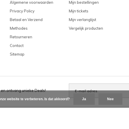
Algemene voorwaarden
Mijn bestellingen
Privacy Policy
Mijn tickets
Betaal en Verzend
Mijn verlanglijst
Methodes
Vergelijk producten
Retourneren
Contact
Sitemap
 en ontvang unieke Deals!
nze website te verbeteren. Is dat akkoord?
Ja
Nee
delingen op