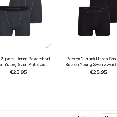
 2-pack Heren Boxershort
Beeren 2-pack Heren Box
en Young Sven Antraciet
Beeren Young Sven Zwart 
(zachte micro stof)
micro stof)
€25,95
€25,95