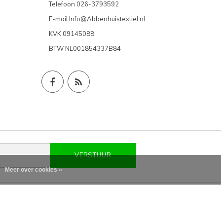
Telefoon
026-3793592
E-mail
Info@Abbenhuistextiel.nl
KVK
09145088
BTW
NL001854337B84
VERSTUUR
Meer over cookies »