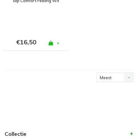
slip Comfort Feeling Wit
€16,50
+
Meest
bekeken
Collectie