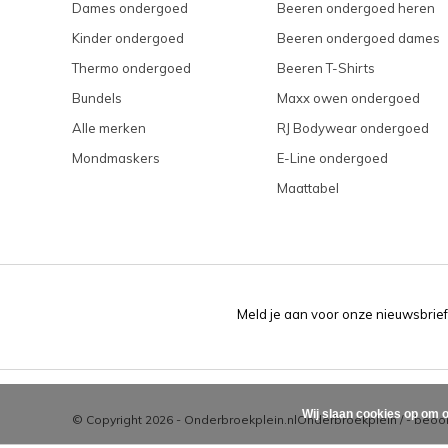
Dames ondergoed
Beeren ondergoed heren
Kinder ondergoed
Beeren ondergoed dames
Thermo ondergoed
Beeren T-Shirts
Bundels
Maxx owen ondergoed
Alle merken
RJ Bodywear ondergoed
Mondmaskers
E-Line ondergoed
Maattabel
Meld je aan voor onze nieuwsbrief
Wij slaan cookies op om o
© Copyright 2026 - Onderbroekplein.nl
Onderbroekplein
/
-
beoor