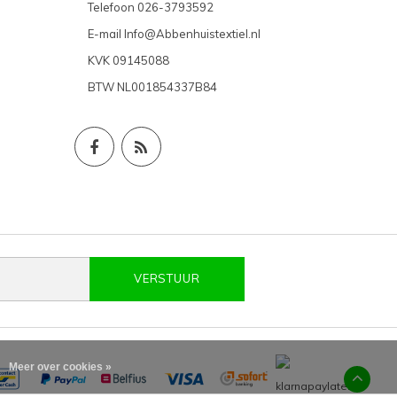
Telefoon
026-3793592
E-mail
Info@Abbenhuistextiel.nl
KVK
09145088
BTW
NL001854337B84
VERSTUUR
Meer over cookies »