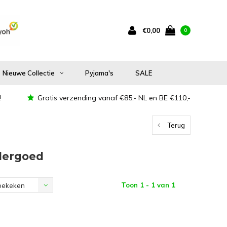
€0,00
0
Nieuwe Collectie
Pyjama's
SALE
!
Gratis verzending vanaf €85,- NL en BE €110,-
Terug
dergoed
Toon 1 - 1 van 1
bekeken