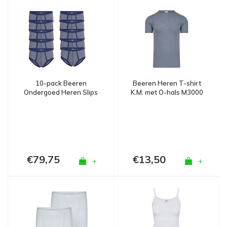
10-pack Beeren
Beeren Heren T-shirt
Ondergoed Heren Slips
K.M. met O-hals M3000
Jupiter Marine Blauw
Grijs
€79,75
€13,50
+
+