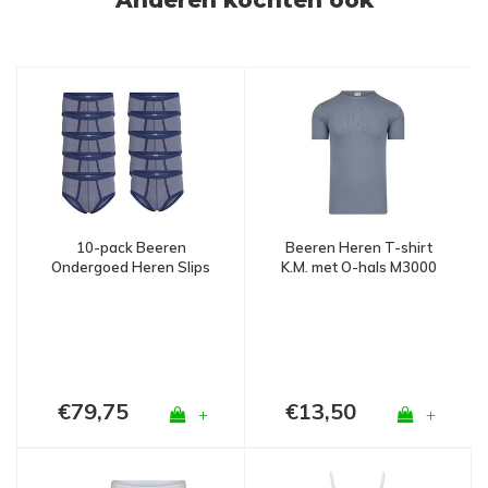
Anderen kochten ook
10-pack Beeren
Beeren Heren T-shirt
Ondergoed Heren Slips
K.M. met O-hals M3000
Jupiter Marine Blauw
Grijs
€79,75
€13,50
+
+