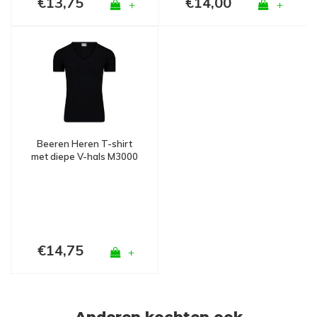
€13,75
€14,00
+
+
Beeren Heren T-shirt
met diepe V-hals M3000
Zwart
€14,75
+