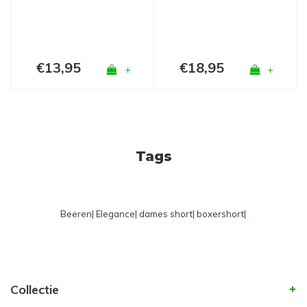
€13,95
€18,95
+
+
Tags
Beeren| Elegance| dames short| boxershort|
Collectie