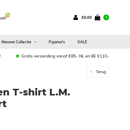
€0,00
0
Nieuwe Collectie
Pyjama's
SALE
!
Gratis verzending vanaf €85,- NL en BE €110,-
Terug
n T-shirt L.M.
rt