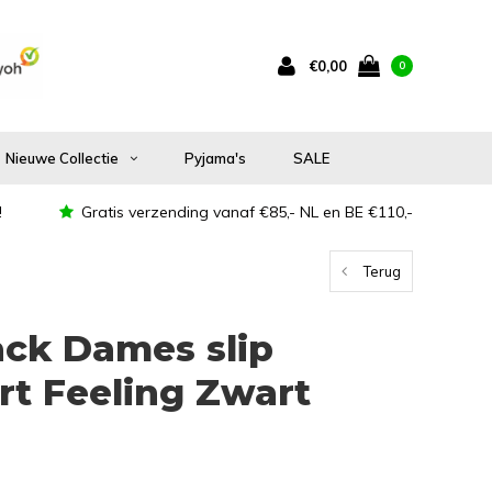
€0,00
0
Nieuwe Collectie
Pyjama's
SALE
!
Gratis verzending vanaf €85,- NL en BE €110,-
Terug
ack Dames slip
t Feeling Zwart