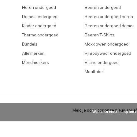
Heren ondergoed
Beeren ondergoed
Dames ondergoed
Beeren ondergoed heren
Kinder ondergoed
Beeren ondergoed dames
Thermo ondergoed
Beeren T-Shirts
Bundels
Maxx owen ondergoed
Alle merken
RJ Bodywear ondergoed
Mondmaskers
E-Line ondergoed
Maattabel
Meld je aan voor onze nieuwsbrief
Wij slaan cookies op om o