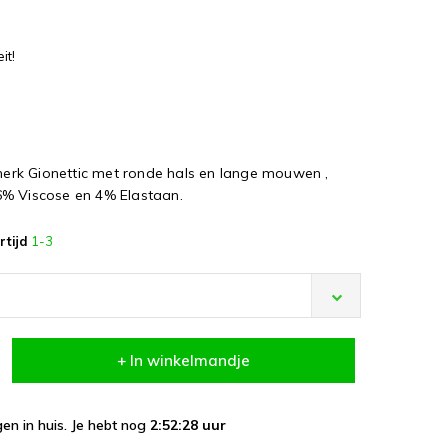
it!
rk Gionettic met ronde hals en lange mouwen ,
6% Viscose en 4% Elastaan.
rtijd
1-3
+ In winkelmandje
en in huis. Je hebt nog
2:52:27
uur