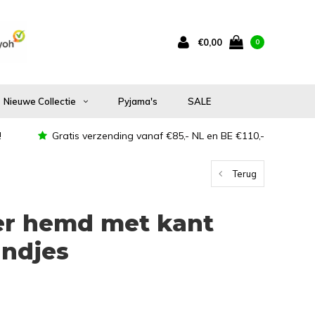
€0,00
0
Nieuwe Collectie
Pyjama's
SALE
!
Gratis verzending vanaf €85,- NL en BE €110,-
Terug
r hemd met kant
andjes