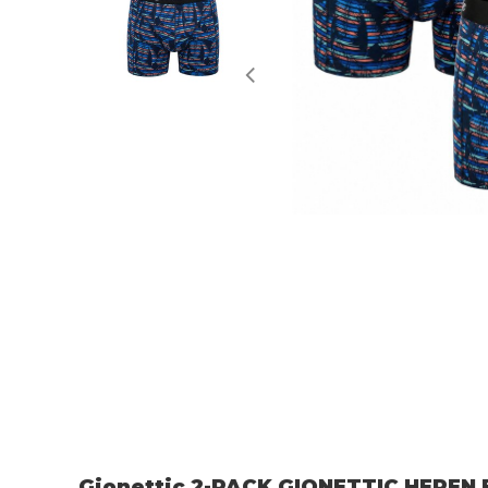
Gionettic 2-PACK GIONETTIC HERE