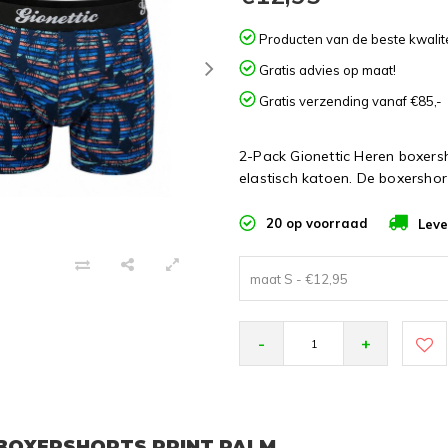
Producten van de beste kwalite
Gratis advies op maat!
Gratis verzending vanaf €85,-
2-Pack Gionettic Heren boxers
elastisch katoen. De boxersho
20 op voorraad
Leve
maat S - €12,95
-
+
N BOXERSHORTS PRINT PALM