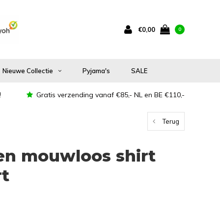
€0,00
0
Nieuwe Collectie
Pyjama's
SALE
!
Gratis verzending vanaf €85,- NL en BE €110,-
Terug
en mouwloos shirt
t