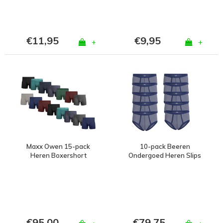
€11,95
€9,95
+
+
Maxx Owen 15-pack
10-pack Beeren
Heren Boxershort
Ondergoed Heren Slips
Jupiter Marine Blauw
€95,00
€79,75