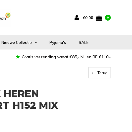
€0,00
0
Nieuwe Collectie
Pyjama's
SALE
!
Gratis verzending vanaf €85,- NL en BE €110,-
Terug
K HEREN
T H152 MIX