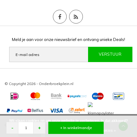
Meld je aan voor onze nieuwsbrief en ontvang unieke Deals!
VERSTUUR
© Copyright 2026 - Onderbroekplein.nl
Wij slaan cookies op om onze website te verbeteren. Is dat akkoord?
Onderbroekplein
/
-
beoordelingen op
-
+
+ In winkelmandje
Ja
Nee
Meer over cookies »