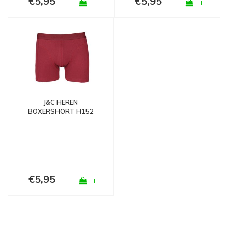
€5,95
€5,95
+
+
J&C HEREN
BOXERSHORT H152
ROOD
€5,95
+