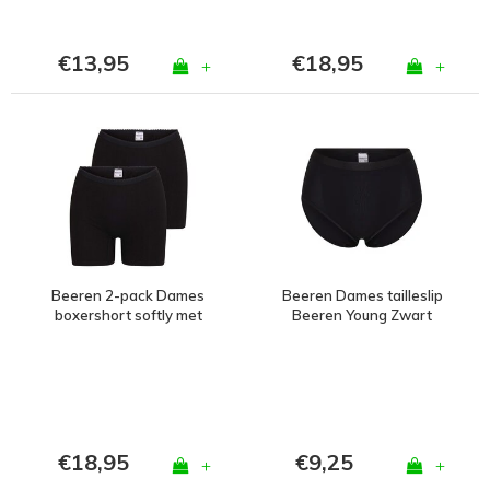
€13,95
€18,95
+
+
Beeren 2-pack Dames
Beeren Dames tailleslip
boxershort softly met
Beeren Young Zwart
lange pijp zwart
€18,95
€9,25
+
+