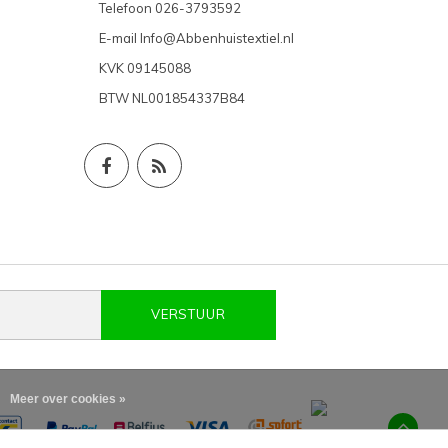
Telefoon
026-3793592
E-mail
Info@Abbenhuistextiel.nl
KVK
09145088
BTW
NL001854337B84
VERSTUUR
Meer over cookies »