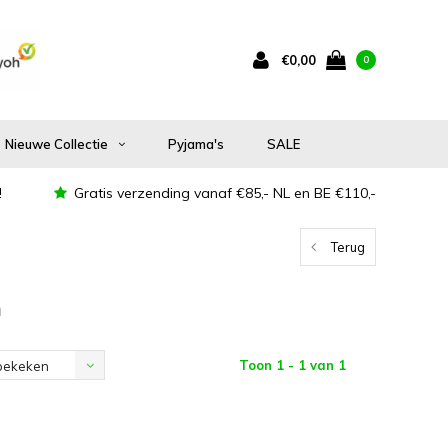
€0,00
0
Nieuwe Collectie
Pyjama's
SALE
!
Gratis verzending vanaf €85,- NL en BE €110,-
Terug
n
Toon 1 - 1 van 1
bekeken