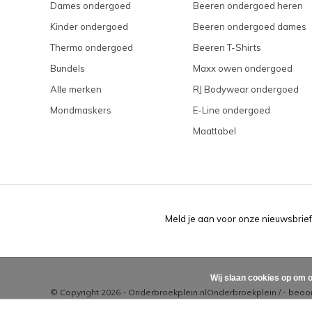
Dames ondergoed
Beeren ondergoed heren
Kinder ondergoed
Beeren ondergoed dames
Thermo ondergoed
Beeren T-Shirts
Bundels
Maxx owen ondergoed
Alle merken
RJ Bodywear ondergoed
Mondmaskers
E-Line ondergoed
Maattabel
Meld je aan voor onze nieuwsbrief
Wij slaan cookies op om o
© Copyright 2026 - Onderbroekplein.nl
Onderbroekplein
/
-
beoor