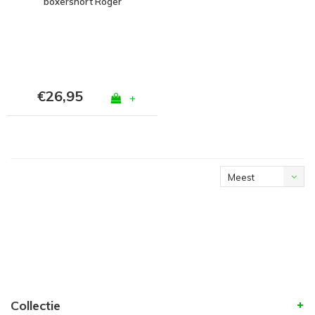
boxershort Roger
Marine
€26,95
+
Meest
bekeken
Collectie