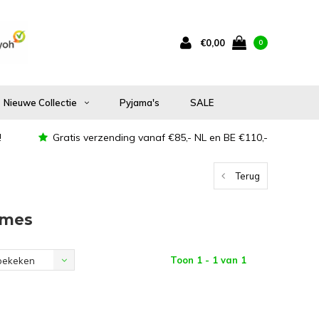
€0,00
0
Nieuwe Collectie
Pyjama's
SALE
!
Gratis verzending vanaf €85,- NL en BE €110,-
Terug
ames
Toon 1 - 1 van 1
bekeken