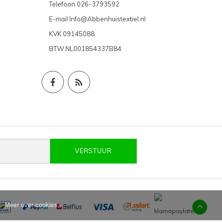
Telefoon
026-3793592
E-mail
Info@Abbenhuistextiel.nl
KVK
09145088
BTW
NL001854337B84
VERSTUUR
Meer over cookies »