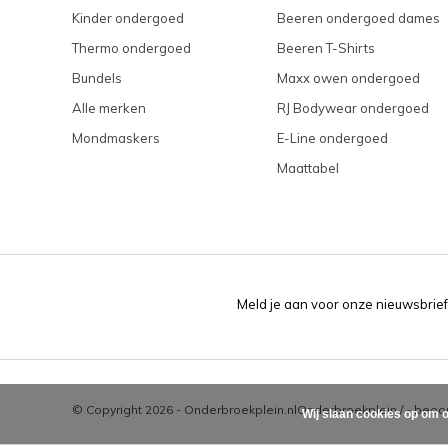
Kinder ondergoed
Beeren ondergoed dames
Thermo ondergoed
Beeren T-Shirts
Bundels
Maxx owen ondergoed
Alle merken
RJ Bodywear ondergoed
Mondmaskers
E-Line ondergoed
Maattabel
Meld je aan voor onze nieuwsbrief
© Copyright 2026 - Onderbroekplein.nl
Onderbroekplein
/
-
beoor
Wij slaan cookies op om o